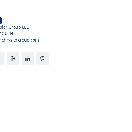
3
o
sler Group LLC
MOUTH
.chryslergroup.com