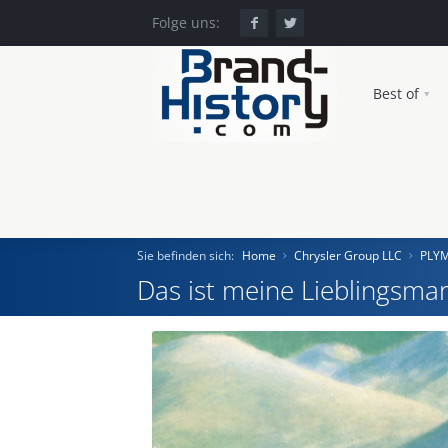
Folge uns:
Best of
Sie befinden sich:
Home
Chrysler Group LLC
PLY
Das ist meine Lieblingsmar
Home
Einst und Heute
Marken