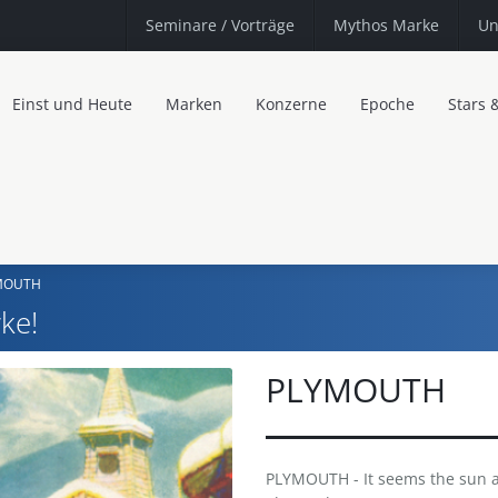
Seminare
/ Vorträge
Mythos Marke
Un
Einst und Heute
Marken
Konzerne
Epoche
Stars 
MOUTH
ke!
PLYMOUTH
PLYMOUTH - It seems the sun a