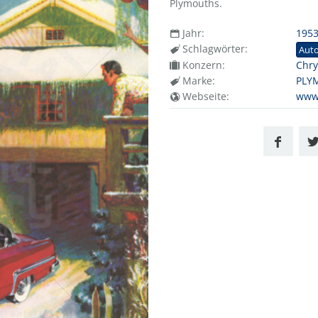
Plymouths.
Jahr:
195
Schlagwörter:
Aut
Konzern:
Chry
Marke:
PLY
Webseite:
www