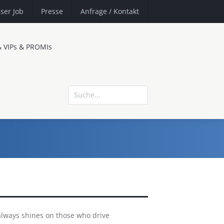
ser Job
Presse
Anfrage
/ Kontakt
& VIPs & PROMIs
lways shines on those who drive