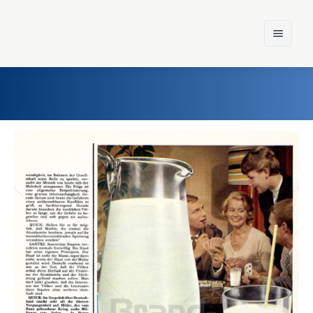
Home
Einst und Heute
Marken
Konzerne
Epoche