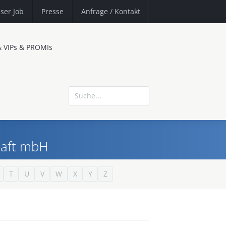
ser Job
Presse
Anfrage
/ Kontakt
& VIPs & PROMIs
haft mbH
T
U
V
W
X
Y
Z