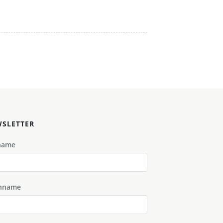
SLETTER
name
hname