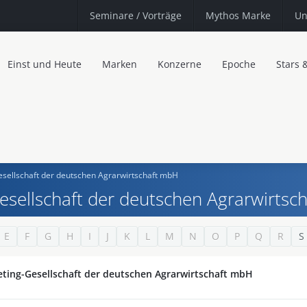
Seminare
/ Vorträge
Mythos Marke
Un
Einst und Heute
Marken
Konzerne
Epoche
Stars 
sellschaft der deutschen Agrarwirtschaft mbH
sellschaft der deutschen Agrarwirtsc
E
F
G
H
I
J
K
L
M
N
O
P
Q
R
S
ting-Gesellschaft der deutschen Agrarwirtschaft mbH