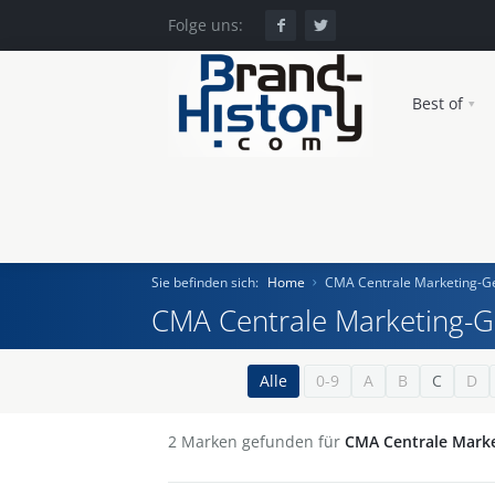
Folge uns:
Best of
Sie befinden sich:
Home
CMA Centrale Marketing-Ge
CMA Centrale Marketing-Ge
Home
Alle
0-9
A
B
C
D
Einst und Heute
2
Marken gefunden für
CMA Centrale Marke
Marken