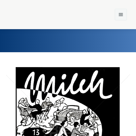
Home
Einst und Heute
Marken
Konzerne
Epoche