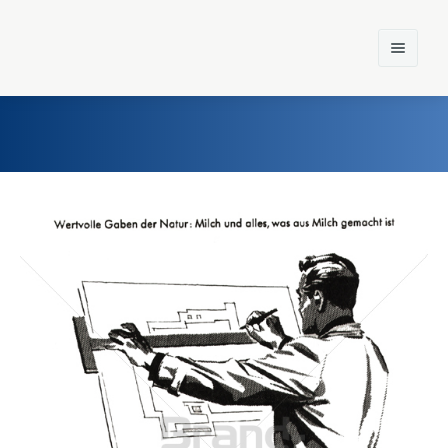
Home
Einst und Heute
Marken
Konzerne
Epoche