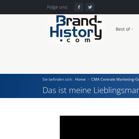
Folge uns:
Best of
Sie befinden sich:
Home
CMA Centrale Marketing-Ge
Das ist meine Lieblingsmar
Home
Einst und Heute
Marken