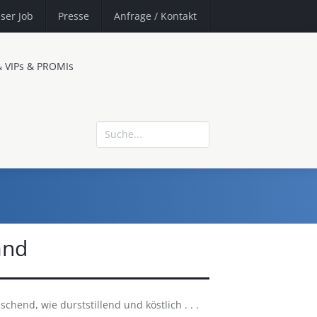
ser Job
Presse
Anfrage
/ Kontakt
& VIPs & PROMIs
and
chend, wie durststillend und köstlich . . .