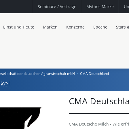
Seminare
/ Vorträge
Mythos Marke
Un
Einst und Heute
Marken
Konzerne
Epoche
Stars 
sellschaft der deutschen Agrarwirtschaft mbH
CMA Deutschland
ke!
CMA Deutschl
CMA Deutsche Milch - Wie erfris