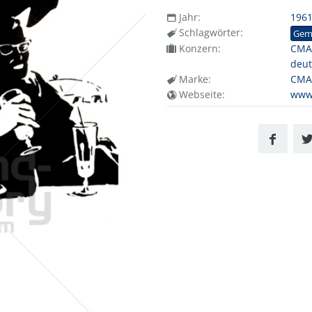
Jahr:
196
Schlagwörter:
Gem
Konzern:
CMA 
deut
Marke:
CMA
Webseite:
www