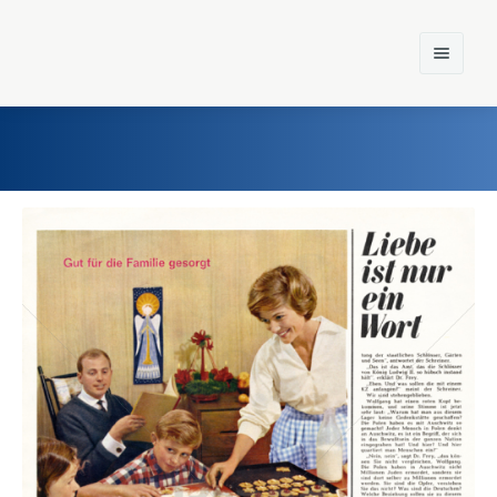
Home
Einst und Heute
Marken
Konzerne
Epoche