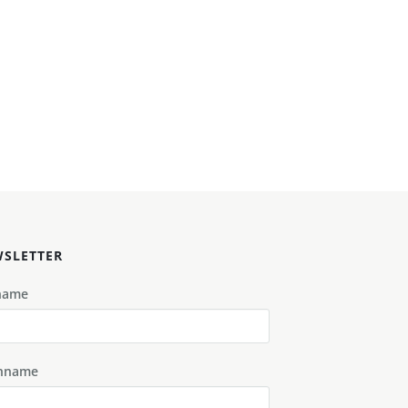
SLETTER
name
hname