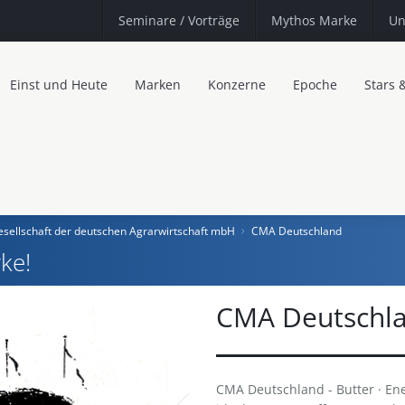
Seminare
/ Vorträge
Mythos Marke
Un
Einst und Heute
Marken
Konzerne
Epoche
Stars 
sellschaft der deutschen Agrarwirtschaft mbH
CMA Deutschland
ke!
CMA Deutschl
CMA Deutschland - Butter · Ener