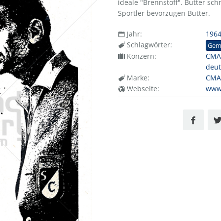
ideale "Brennstoff". Butter sc
Sportler bevorzugen Butter.
Jahr:
196
Schlagwörter:
Gem
Konzern:
CMA 
deut
Marke:
CMA
Webseite:
www