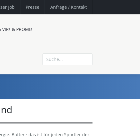
ser Job
Presse
Anfrage
/ Kontakt
& VIPs & PROMIs
and
gie. Butter · das ist für jeden Sportler der