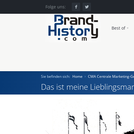
Folge uns:
Best of
Sie befinden sich:
Home
CMA Centrale Marketing-Ge
Das ist meine Lieblingsmar
Home
Einst und Heute
Marken