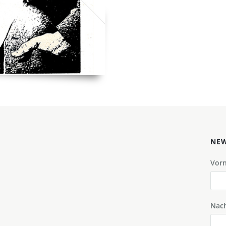
NEW
Vor
Nac