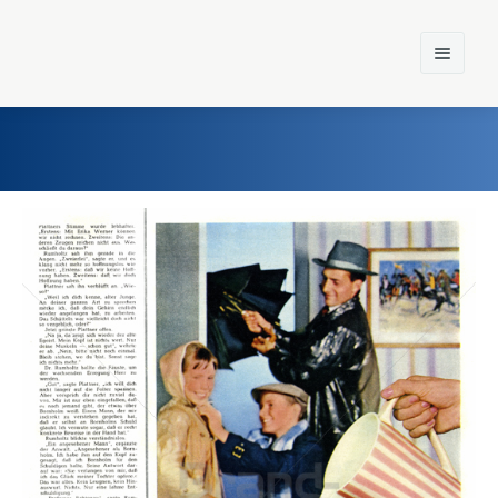
Home
Einst und Heute
Marken
Konzerne
Epoche