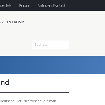
ser Job
Presse
Anfrage
/ Kontakt
& VIPs & PROMIs
and
Deutsche Eier: Nestfrische, die man