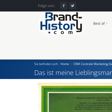
Folge uns:
Best of
Sie befinden sich:
Home
CMA Centrale Marketing-Ge
Das ist meine Lieblingsmar
Home
Einst und Heute
Marken