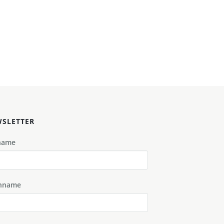
SLETTER
name
hname