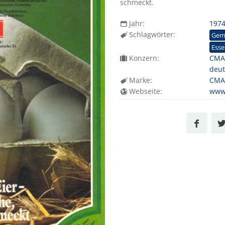
schmeckt.
Jahr:
197
Schlagwörter:
Gem
Esse
Konzern:
CMA 
deut
Marke:
CMA
Webseite:
www