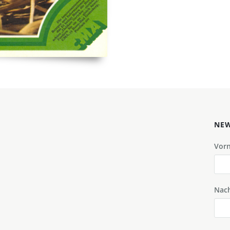
NEW
Vor
Nac