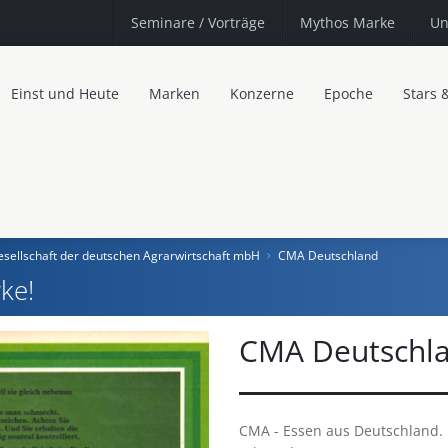
Seminare
/ Vorträge
Mythos Marke
Un
Einst und Heute
Marken
Konzerne
Epoche
Stars 
sellschaft der deutschen Agrarwirtschaft mbH
CMA Deutschland
ke!
CMA Deutschl
CMA - Essen aus Deutschland. 