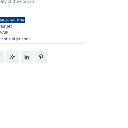
ity of the Convair!
5
zeug-Industrie
air Jet
VAIR
convairjet.com