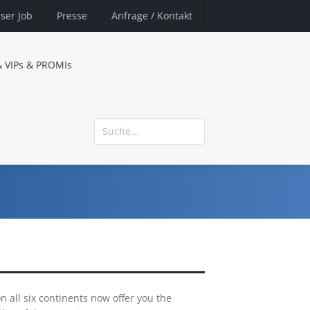
ser Job
Presse
Anfrage
/ Kontakt
& VIPs & PROMIs
n all six continents now offer you the