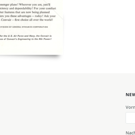
NEW
Vor
Nac