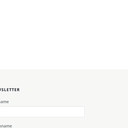
SLETTER
name
hname