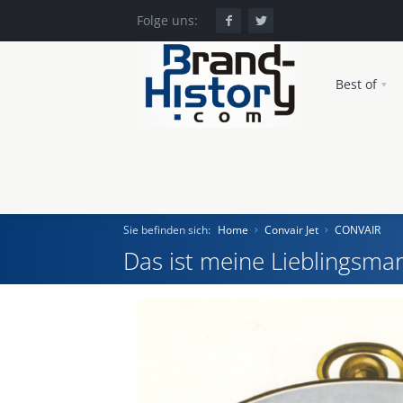
Folge uns:
Best of
Sie befinden sich:
Home
Convair Jet
CONVAIR
Das ist meine Lieblingsmar
Home
Einst und Heute
Marken