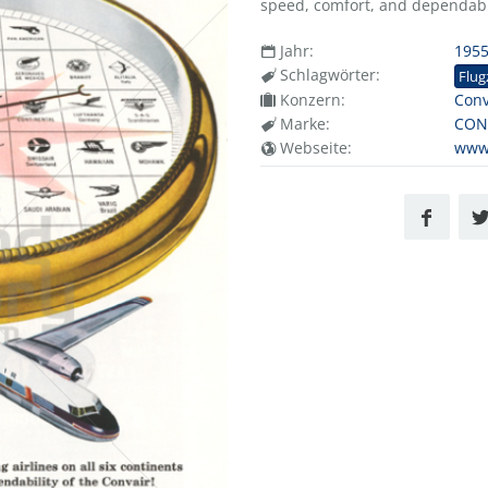
speed, comfort, and dependabil
Jahr:
195
Schlagwörter:
Flug
Konzern:
Conv
Marke:
CON
Webseite:
www.