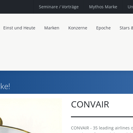
Seminare
/ Vorträge
Mythos Marke
Un
Einst und Heute
Marken
Konzerne
Epoche
Stars 
ke!
CONVAIR
CONVAIR - 35 leading airlines o