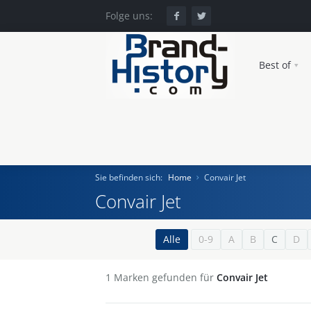
Folge uns:
Best of
Sie befinden sich:
Home
Convair Jet
Convair Jet
Home
Alle
0-9
A
B
C
D
Einst und Heute
1
Marken gefunden für
Convair Jet
Marken