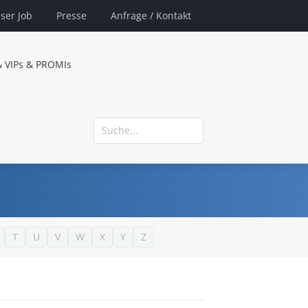
ser Job
Presse
Anfrage
/ Kontakt
& VIPs & PROMIs
T
U
V
W
X
Y
Z