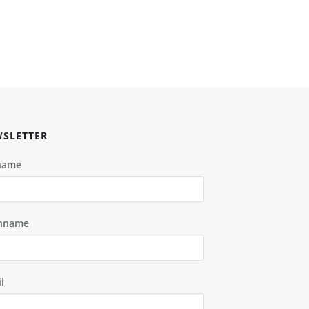
SLETTER
name
hname
l