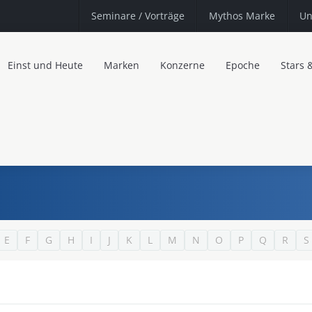
Seminare
/ Vorträge
Mythos Marke
Un
Einst und Heute
Marken
Konzerne
Epoche
Stars 
E
F
G
H
I
J
K
L
M
N
O
P
Q
R
S