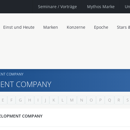
Seminare
/ Vorträge
Mythos Marke
Un
Einst und Heute
Marken
Konzerne
Epoche
Stars 
MENT COMPANY
MENT COMPANY
E
F
G
H
I
J
K
L
M
N
O
P
Q
R
S
VELOPMENT COMPANY