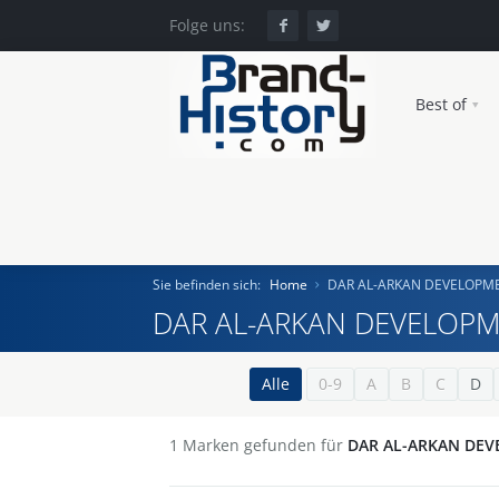
Folge uns:
Best of
Sie befinden sich:
Home
DAR AL-ARKAN DEVELOP
DAR AL-ARKAN DEVELOP
Home
Alle
0-9
A
B
C
D
Einst und Heute
1
Marken gefunden für
DAR AL-ARKAN DE
Marken