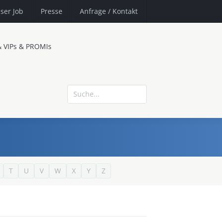
ser Job
Presse
Anfrage
/ Kontakt
& VIPs & PROMIs
T
U
V
W
X
Y
Z