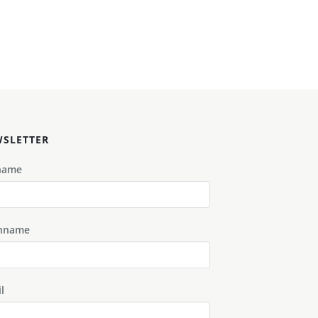
SLETTER
name
hname
l