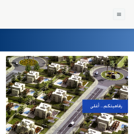
Home
Einst und Heute
Marken
Konzerne
Epoche