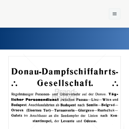
Home
Einst und Heute
Marken
Konzerne
Epoche