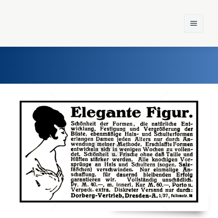
Home
Einst und Heute
Marken
Konzerne
Epoche