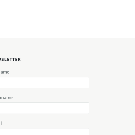
SLETTER
name
hname
l