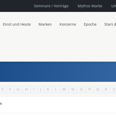
Seminare
/ Vorträge
Mythos Marke
Un
Einst und Heute
Marken
Konzerne
Epoche
Stars 
E
F
G
H
I
J
K
L
M
N
O
P
Q
R
S
in