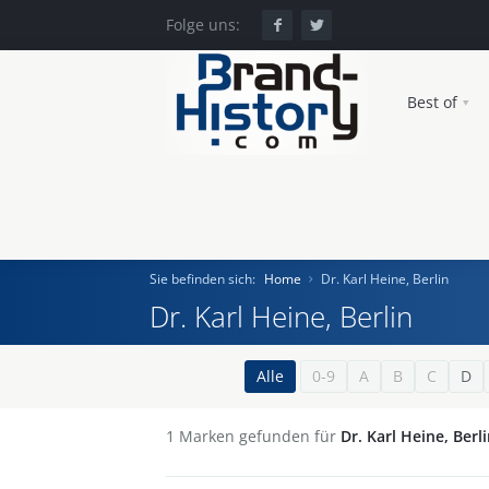
Folge uns:
Best of
Sie befinden sich:
Home
Dr. Karl Heine, Berlin
Dr. Karl Heine, Berlin
Home
Alle
0-9
A
B
C
D
Einst und Heute
1
Marken gefunden für
Dr. Karl Heine, Berl
Marken