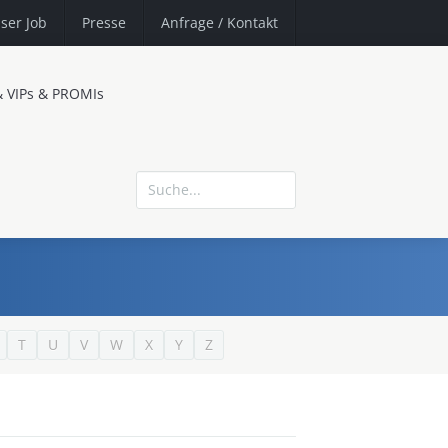
ser Job
Presse
Anfrage
/ Kontakt
& VIPs & PROMIs
T
U
V
W
X
Y
Z