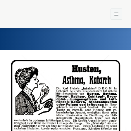
Home
Einst und Heute
Marken
Konzerne
Epoche