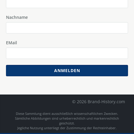
Nachname
EMail
ANMELDEN
© 2026 Brand-History.com
Diese Sammlung dient ausschließlich wissenschaftlichen Zwecken.
Sämtliche Abbildungen sind urheberrechtlich und markenrechtlich
geschützt.
Jegliche Nutzung unterliegt der Zustimmung der Rechteinhaber.