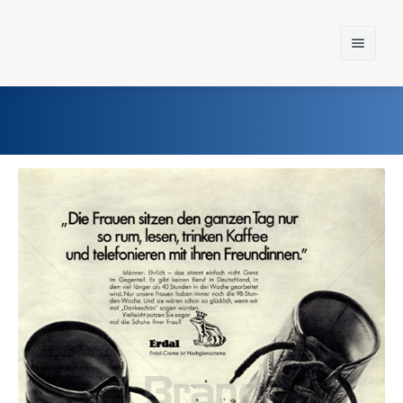
Home
Einst und Heute
Marken
Konzerne
Epoche