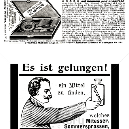
Friedrich Wilhelm Engels
Friedrich Wilhelm Engels
1902
Bild-ID: 42070
Cosmet. Versandhaus Max Denk, Berlin