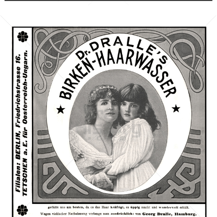
KAISER-BORAX (Heinrich Mack, Ulm, gegründet 1849. Von
Pfizer 1971 übernommen).
Pfizer Consumer Healthcare GmbH
1902
Dr. Georg Dralle, Hamburg - Birkin
L'Oréal Österreich GmbH
1902