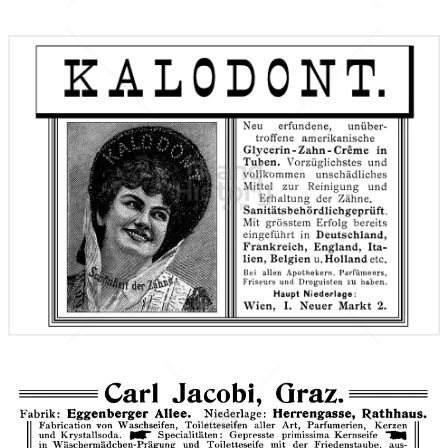
F. A. Sarg's Sohn & Co., Wien
F. A. SARG'S SOHN & Co., WIEN · BERLIN
1893
Bild-ID: 66745