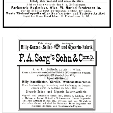
Parfumerie Hygienique, Wien
1893
Bild-ID: 66742
F. A. Sarg's Sohn & Co., Wien
F. A. SARG'S SOHN & Co., WIEN · BERLIN
1893
Bild-ID: 66744