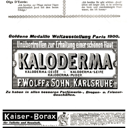
Bild-ID: 40694
KALODERMA - F. WOLFF & SOHN, KARLSRUHE
Berlin Cosmetics GmbH & Co. KG
1902
Bild-ID: 592
Bild-ID: 617