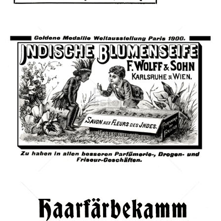
Bild-ID: 627
KALODERMA - F. WOLFF & SOHN, KARLSRUHE
Berlin Cosmetics GmbH & Co. KG
1902
Bild-ID: 42046