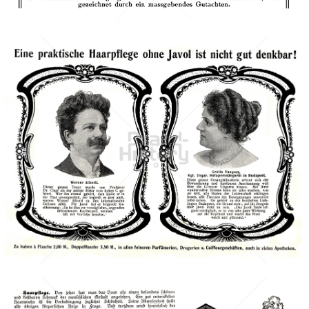
Bild-ID: 42019
Carl Jacobi, Graz
Carl Jacobi, Graz
1900
JAVOL Kosmetik
Henkel Central Eastern Europe GmbH
1901
Bild-ID: 40687