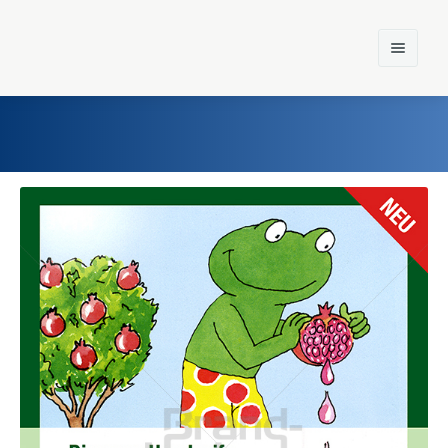
Home
Einst und Heute
Marken
Konzerne
Epoche