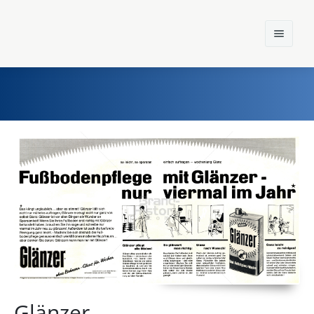
Home
Einst und Heute
Marken
Konzerne
Epoche
Glänzer