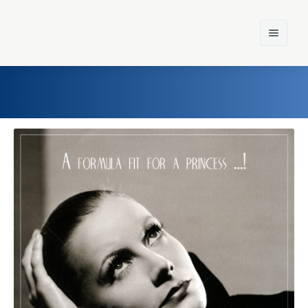
Home
Einst und Heute
Marken
Konzerne
Epoche