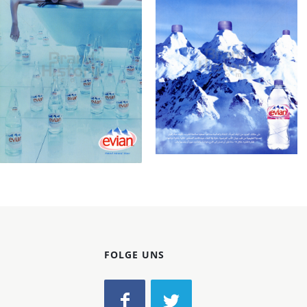
Konzerne
Epoche
evian
evian
Evian Mineral Water
Evian Mineral Water
2008
2007
Bild-ID: 60508
Bild-ID: 19928
FOLGE UNS