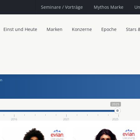
Seminare
/ Vorträge
Mythos Marke
Un
Einst und Heute
Marken
Konzerne
Epoche
Stars 
an
2025
2016
2021
2025