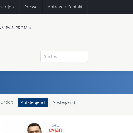
ser Job
Presse
Anfrage
/ Kontakt
& VIPs & PROMIs
Order:
Aufsteigend
Absteigend