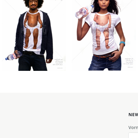
evian
evian
Evian Mineral Water
Evian Mineral Water
2010
2010
Bild-ID: 61111
Bild-ID: 61110
NEW
Vor