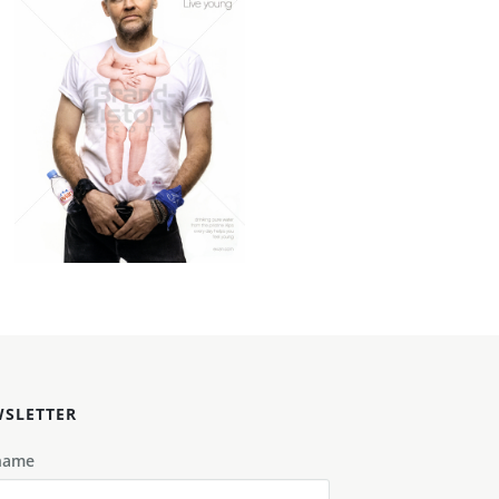
evian
Evian Mineral Water
2010
Bild-ID: 61330
SLETTER
name