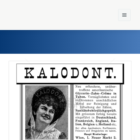
Home
Einst und Heute
Marken
Konzerne
Epoche