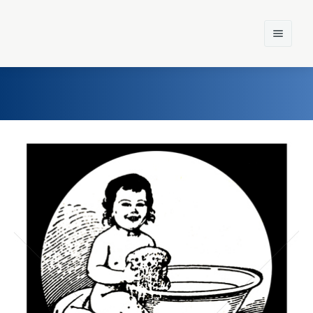
Home
Einst und Heute
Marken
Konzerne
Epoche