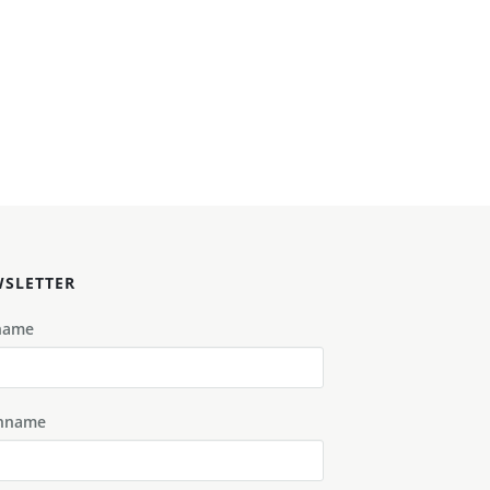
SLETTER
name
hname