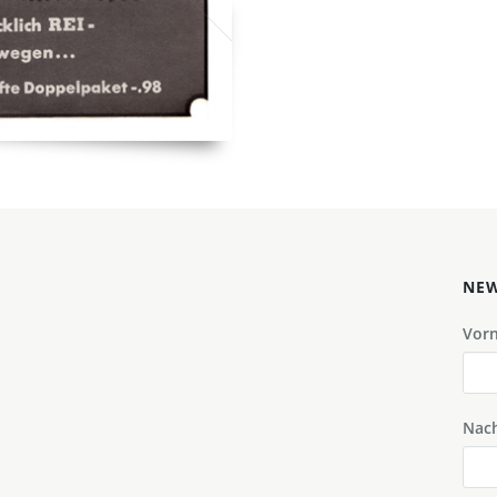
NEW
Vor
Nac