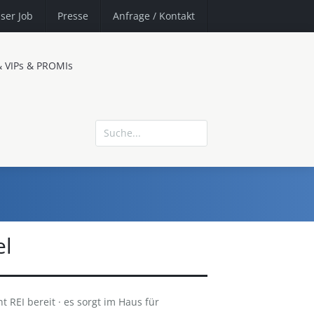
ser Job
Presse
Anfrage
/ Kontakt
& VIPs & PROMIs
el
ht REI bereit · es sorgt im Haus für