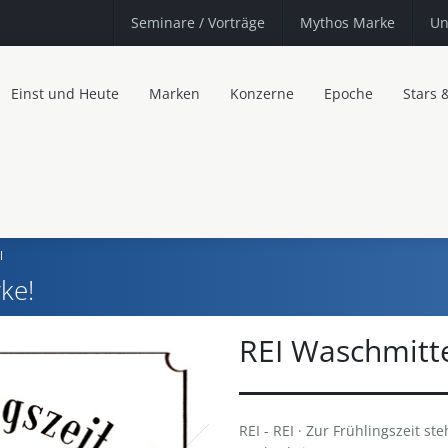
Seminare
/ Vorträge
Mythos Marke
Un
Einst und Heute
Marken
Konzerne
Epoche
Stars 
l
ke!
REI Waschmitt
REI - REI · Zur Frühlingszeit ste