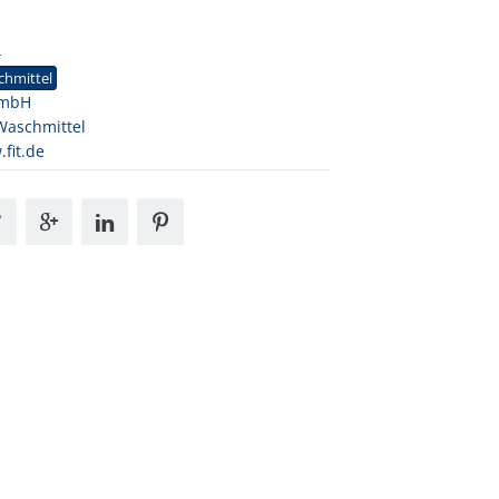
4
chmittel
GmbH
Waschmittel
fit.de