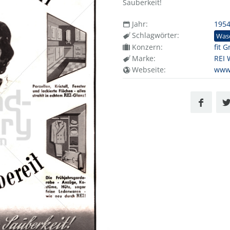
Sauberkeit!
Jahr:
195
Schlagwörter:
Was
Konzern:
fit 
Marke:
REI 
Webseite:
www.