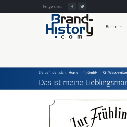
Folge uns:
Best of
Sie befinden sich:
Home
fit GmbH
REI Waschmitte
Das ist meine Lieblingsmar
Home
Einst und Heute
Marken