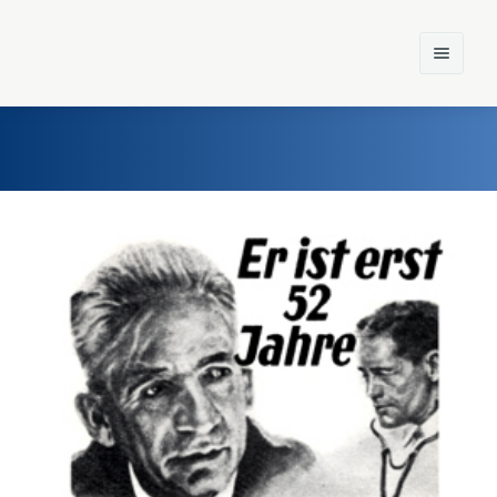
Home
Einst und Heute
Marken
Konzerne
Epoche