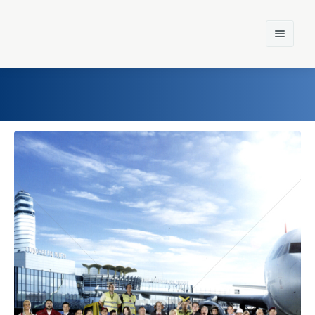
Home
Einst und Heute
Marken
Konzerne
Epoche