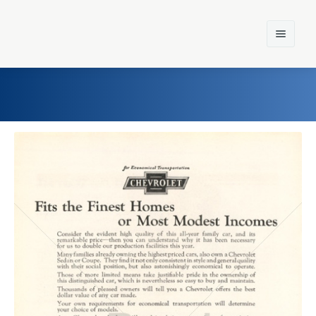
Home
Einst und Heute
Marken
Konzerne
Epoche