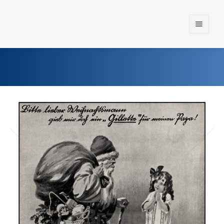
Home
Einst und Heute
Marken
Konzerne
Epoche