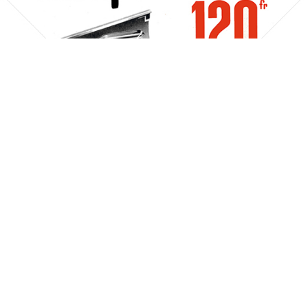
Gillette
Gillette-Gruppe Österreich GmbH
1955