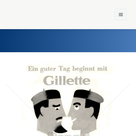
Home
Einst und Heute
Marken
Konzerne
Epoche