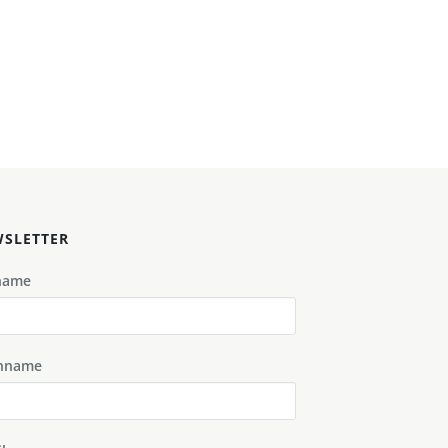
SLETTER
name
hname