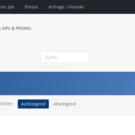
ser Job
Presse
Anfrage
/ Kontakt
& VIPs & PROMIs
Order:
Aufsteigend
Absteigend