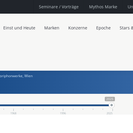
Seminare
/ Vorträge
Mythos Marke
Un
Einst und Heute
Marken
Konzerne
Epoche
Stars 
oriphonwerke, Wien
2025
1968
1996
2025