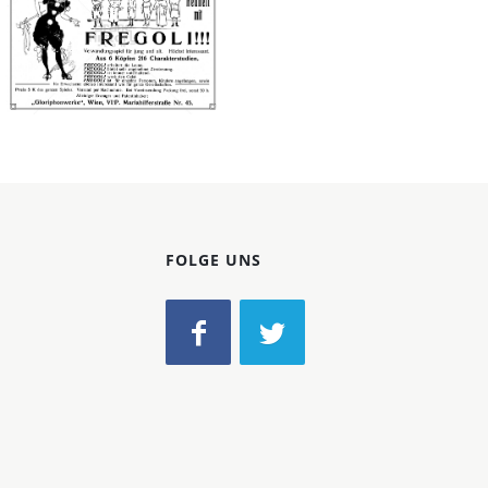
Konzerne
Epoche
Gloriphonwerke,
Bild-ID: 66563
Wien
Gloriphonwerke,
Wien
1910
FOLGE UNS