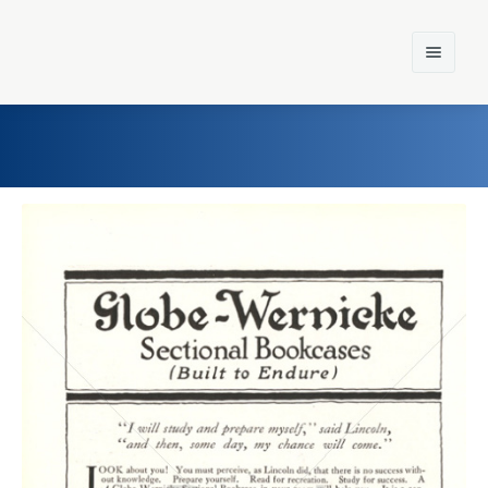
Home
Einst und Heute
Marken
Konzerne
Epoche