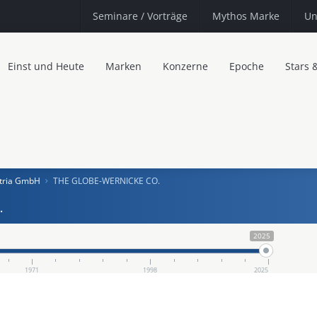
Seminare
/ Vorträge
Mythos Marke
Un
Einst und Heute
Marken
Konzerne
Epoche
Stars 
stria GmbH
THE GLOBE-WERNICKE CO.
.
2025
1971
1998
2025