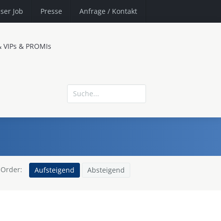
ser Job
Presse
Anfrage
/ Kontakt
& VIPs & PROMIs
Order:
Aufsteigend
Absteigend