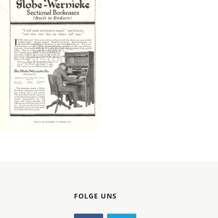
Konzerne
Epoche
THE GLOBE-
WERNICKE CO.
Goodyear Dunlop
Tires Austria GmbH
1916
Bild-ID: 4375
FOLGE UNS