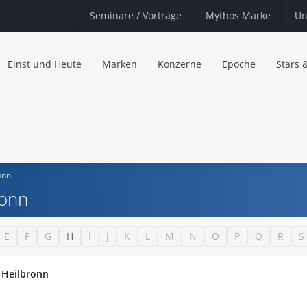
Seminare
/ Vorträge
Mythos Marke
Un
Einst und Heute
Marken
Konzerne
Epoche
Stars 
onn
ronn
E
F
G
H
I
J
K
L
M
N
O
P
Q
R
S
 Heilbronn