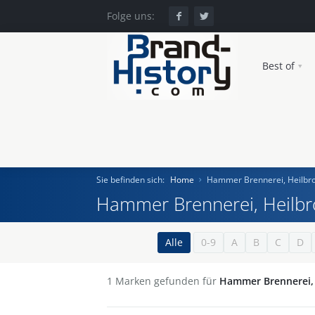
Folge uns:
Best of
Sie befinden sich:
Home
Hammer Brennerei, Heilbr
Hammer Brennerei, Heilb
Home
Alle
0-9
A
B
C
D
Einst und Heute
1
Marken gefunden für
Hammer Brennerei,
Marken