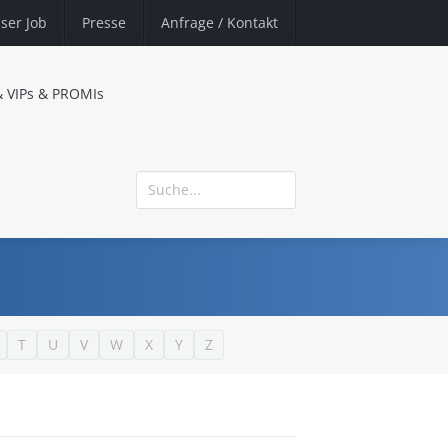
ser Job
Presse
Anfrage
/ Kontakt
& VIPs & PROMIs
T
U
V
W
X
Y
Z