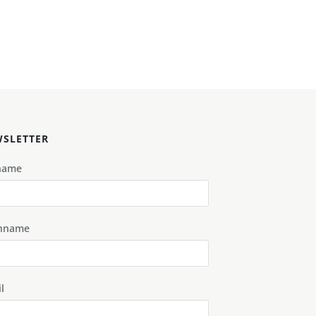
SLETTER
name
hname
l