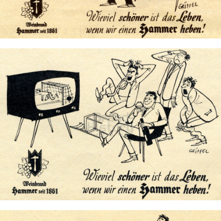
Bild-ID: 73710
HAMMER Jubelbrand
Hammer Brennerei, Heilbronn
1958
Bild-ID: 73711