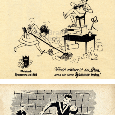
HAMMER Jubelbrand
Hammer Brennerei, Heilbronn
1958
Bild-ID: 73712