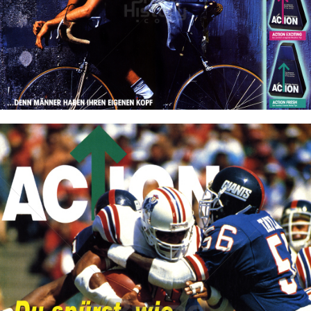
ACTION - DAS MÄNNER-SHAMPOO
Henkel Central Eastern Europe GmbH
1988
Bild-ID: 19635