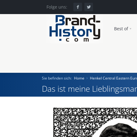
Folge uns:
Best of
Sie befinden sich:
Home
Henkel Central Eastern E
Das ist meine Lieblingsmar
Home
Einst und Heute
Marken