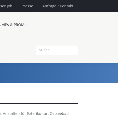
ser Job
Presse
Anfrage
/ Kontakt
& VIPs & PROMIs
er Anstalten für Exterikultur, Ostseebad