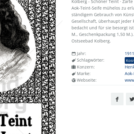
Kolberg - Schöner Teint · Zart
Aok-Teint-Seife mühelos zu er
ständigem Gebrauch von Küns
Gesellschaft, überhaupt jeder 
bedacht und für sie besorgt is
M., Geschenkpackung 1,50 M.). 
Ostseebad Kolberg.
Jahr:
191
Schlagwörter:
Kos
Konzern:
Henk
Marke:
Aok-
Webseite:
www