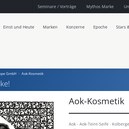
Seminare
/ Vorträge
Mythos Marke
Un
Einst und Heute
Marken
Konzerne
Epoche
Stars 
urope GmbH
Aok-Kosmetik
ke!
Aok-Kosmetik
Aok - Aok-Teint-Seife · Kolberg