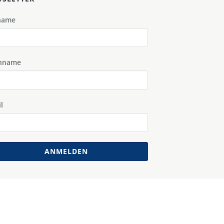
name
hname
l
ANMELDEN
ssum & Datenschutzerklärung
Kontakt