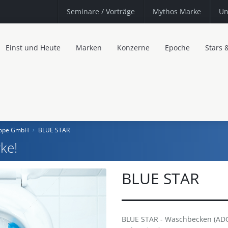
Seminare
/ Vorträge
Mythos Marke
Un
Einst und Heute
Marken
Konzerne
Epoche
Stars 
urope GmbH
BLUE STAR
ke!
BLUE STAR
BLUE STAR - Waschbecken (ADG