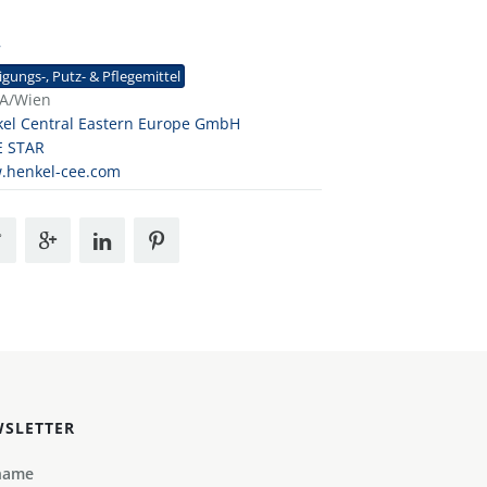
7
igungs-, Putz- & Pflegemittel
A/Wien
el Central Eastern Europe GmbH
E STAR
.henkel-cee.com
SLETTER
name