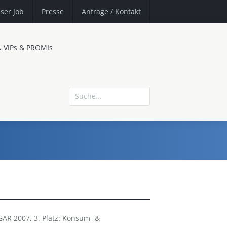
ser Job
Presse
Anfrage
/ Kontakt
& VIPs & PROMIs
AR 2007, 3. Platz: Konsum- &