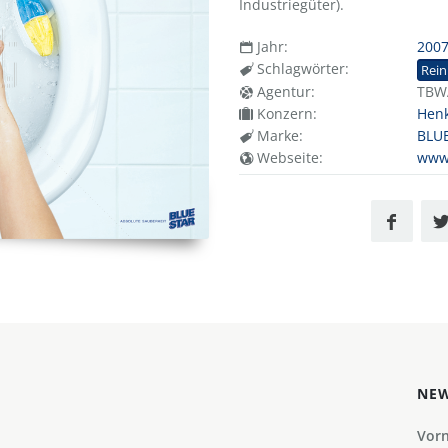
Industriegüter).
Jahr:
200
Schlagwörter:
Rein
Agentur:
TBW
Konzern:
Henk
Marke:
BLU
Webseite:
www
NEW
Vor