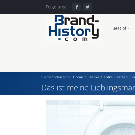
Folge uns:
Best of
Sie befinden sich:
Home
Henkel Central Eastern E
Das ist meine Lieblingsmar
Home
Einst und Heute
Marken