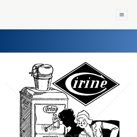
Home
Einst und Heute
Marken
Konzerne
Epoche