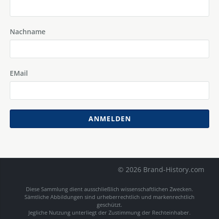
Nachname
EMail
ANMELDEN
© 2026 Brand-History.com
Diese Sammlung dient ausschließlich wissenschaftlichen Zwecken.
Sämtliche Abbildungen sind urheberrechtlich und markenrechtlich
geschützt.
Jegliche Nutzung unterliegt der Zustimmung der Rechteinhaber.