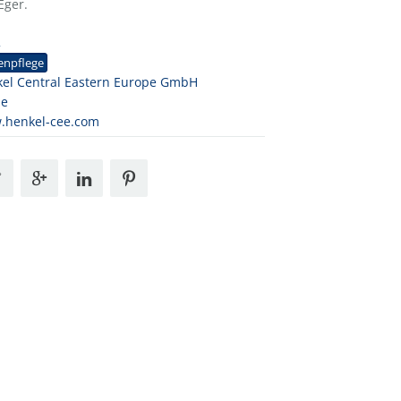
Eger.
2
enpflege
el Central Eastern Europe GmbH
ne
.henkel-cee.com