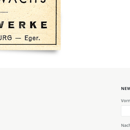
NEW
Vor
Nac