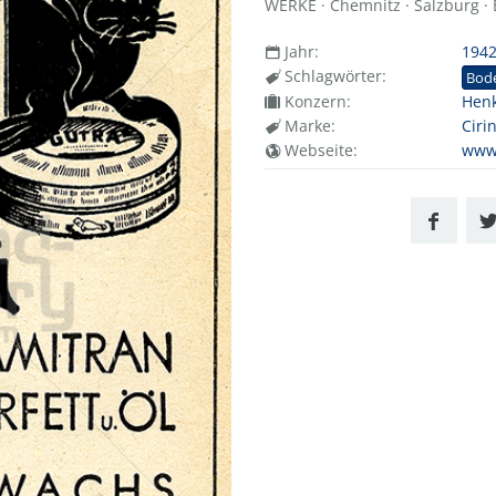
WERKE · Chemnitz · Salzburg · 
Jahr:
194
Schlagwörter:
Bod
Konzern:
Henk
Marke:
Ciri
Webseite:
www