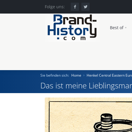
Folge uns:
Best of
Sie befinden sich:
Home
Henkel Central Eastern E
Das ist meine Lieblingsmar
Home
Einst und Heute
Marken