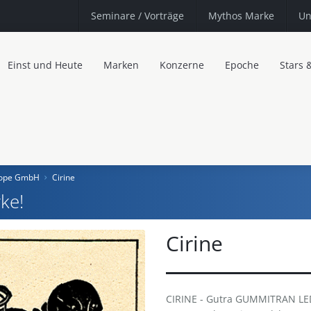
Seminare
/ Vorträge
Mythos Marke
Un
Einst und Heute
Marken
Konzerne
Epoche
Stars 
urope GmbH
Cirine
ke!
Cirine
CIRINE - Gutra GUMMITRAN LED