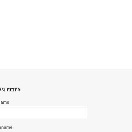
SLETTER
name
hname