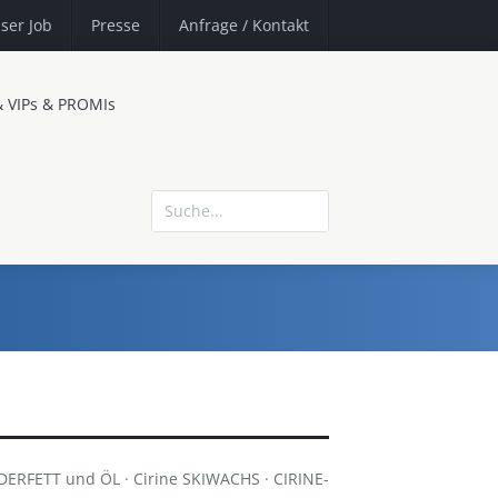
ser Job
Presse
Anfrage
/ Kontakt
& VIPs & PROMIs
ERFETT und ÖL · Cirine SKIWACHS · CIRINE-