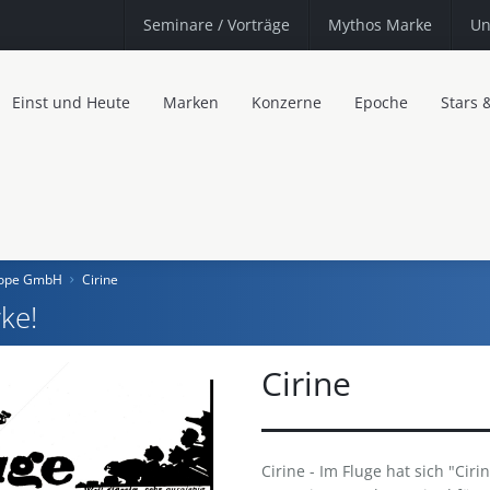
Seminare
/ Vorträge
Mythos Marke
Un
Einst und Heute
Marken
Konzerne
Epoche
Stars 
urope GmbH
Cirine
ke!
Cirine
Cirine - Im Fluge hat sich "Ciri