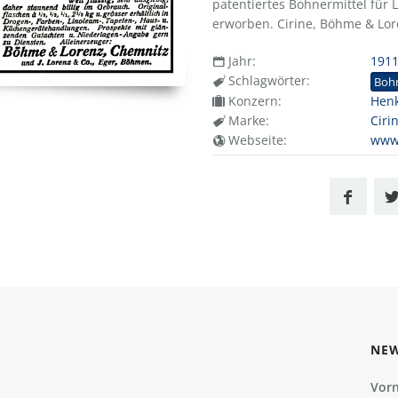
patentiertes Bohnermittel für L
erworben. Cirine, Böhme & Lor
Jahr:
191
Schlagwörter:
Boh
Konzern:
Henk
Marke:
Ciri
Webseite:
www
NEW
Vor