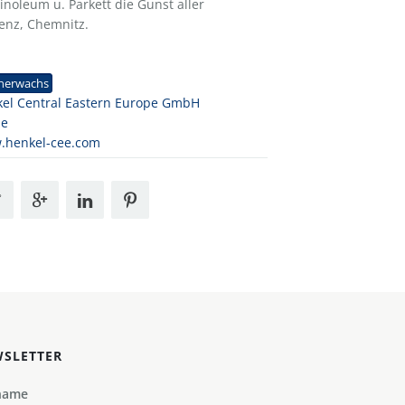
inoleum u. Parkett die Gunst aller
enz, Chemnitz.
1
nerwachs
el Central Eastern Europe GmbH
ne
.henkel-cee.com
SLETTER
name