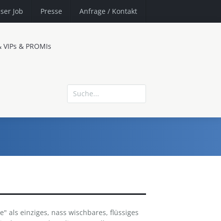
ser Job
Presse
Anfrage
/ Kontakt
& VIPs & PROMIs
ne" als einziges, nass wischbares, flüssiges