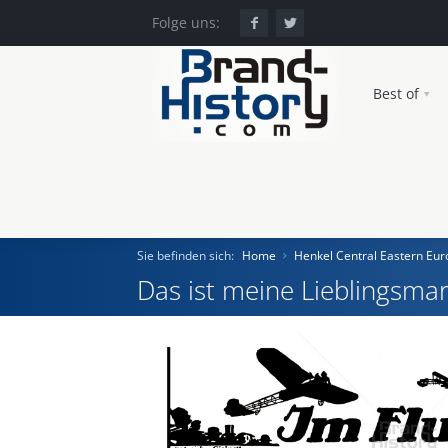
Folge uns:
Best of
Sie befinden sich:
Home
Henkel Central Eastern E
Das ist meine Lieblingsmar
Home
Einst und Heute
Marken