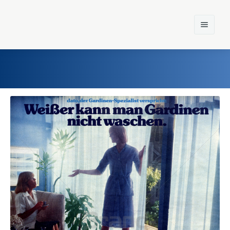
Home
Einst und Heute
Marken
Konzerne
Epoche