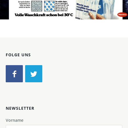
Bild-ID: 41688
FOLGE UNS
NEWSLETTER
Vorname