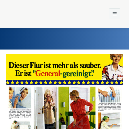
Home
Einst und Heute
Marken
Konzerne
Epoche