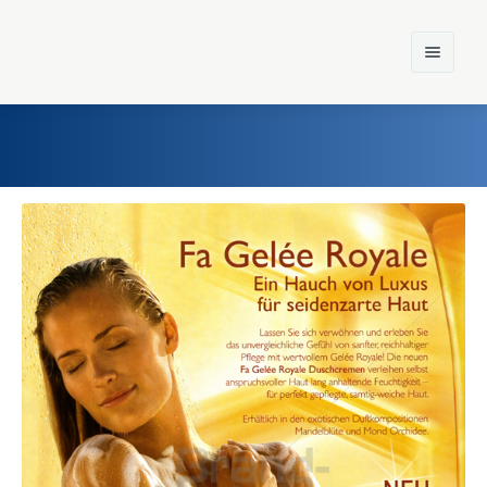
Home
Einst und Heute
Marken
Konzerne
Epoche