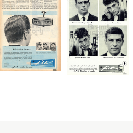
Konzerne
Epoche
fit - Frisiercreme
fit - Frisiercreme
Henkel Central
Henkel Central
Eastern Europe GmbH
Eastern Europe GmbH
1960
1964
Bild-ID: 1063
Bild-ID: 14530