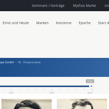
Seminare
/ Vorträge
Mythos Marke
Un
Einst und Heute
Marken
Konzerne
Epoche
Stars 
urope GmbH
fit - Frisiercreme
2025
1993
2009
2025