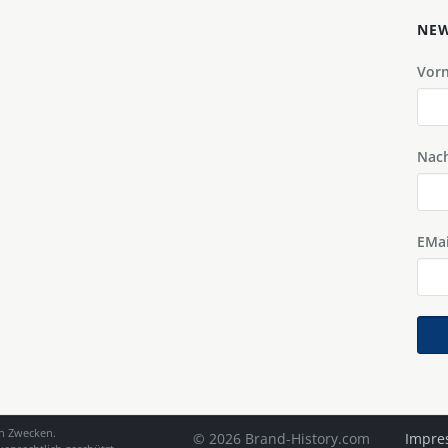
NEW
Vor
Nac
EMai
en Zwecken.
© 2026 Brand-History.com
Impre