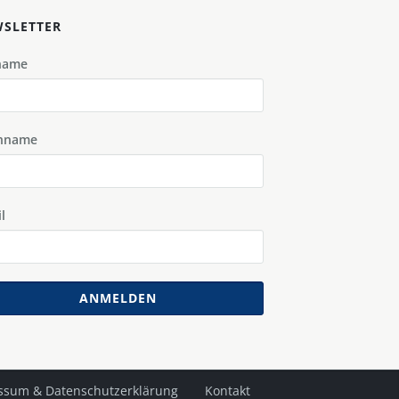
SLETTER
name
hname
l
ANMELDEN
ssum & Datenschutzerklärung
Kontakt