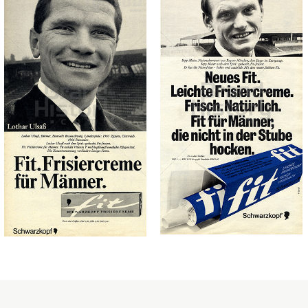
fit - Frisiercreme
fit - Frisiercreme
Henkel Central
Henkel Central
Eastern Europe GmbH
Eastern Europe GmbH
1967
1966
Bild-ID: 73270
Bild-ID: 73763