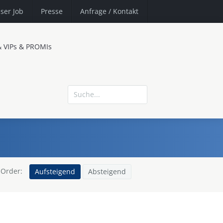
ser Job
Presse
Anfrage
/ Kontakt
& VIPs & PROMIs
Order:
Aufsteigend
Absteigend